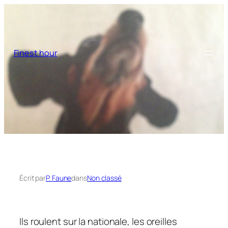
Aller
au
contenu
Finest hour
Écrit par
P. Faune
dans
Non classé
Ils roulent sur la nationale, les oreilles